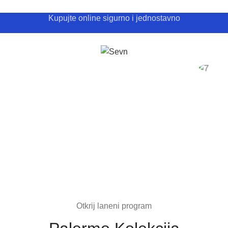
Kupujte online sigurno i jednostavno
kt
Shop
Početna
Sevn Outlet
Polo Majice
Pantalone
Maj
Otkrij laneni program