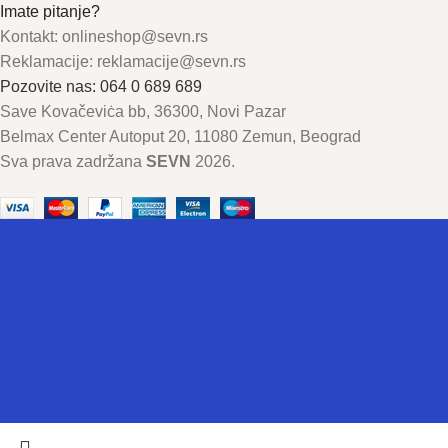
Imate pitanje?
Kontakt: onlineshop@sevn.rs
Reklamacije: reklamacije@sevn.rs
Pozovite nas: 064 0 689 689
Save Kovačeviċa bb, 36300, Novi Pazar
Belmax Center Autoput 20, 11080 Zemun, Beograd
Sva prava zadržana
SEVN
2026.