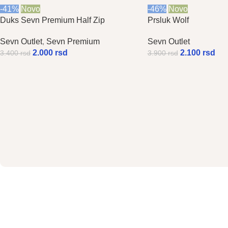
-41%
Novo
-46%
Novo
Duks Sevn Premium Half Zip
Prsluk Wolf
Sevn Outlet
,
Sevn Premium
Sevn Outlet
2.000
rsd
2.100
rsd
3.400
rsd
3.900
rsd