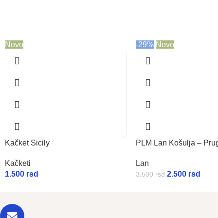
Novo
-29%
Novo
Kačket Sicily
PLM Lan Košulja – Pru
Kačketi
Lan
1.500
rsd
2.500
rsd
3.500
rsd