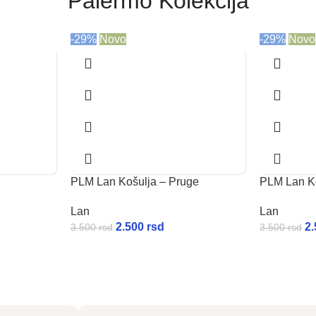
Palermo Kolekcija
-29%
Novo
-29%
Novo
PLM Lan Košulja – Pruge
PLM Lan K
Lan
Lan
2.500
rsd
2
3.500
rsd
3.500
rsd