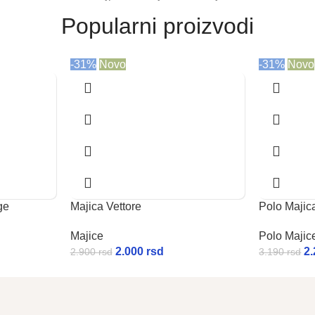
Popularni proizvodi
-31%
Novo
-31%
Novo
ge
Majica Vettore
Polo Majic
Majice
Polo Majic
2.000
rsd
2
2.900
rsd
3.190
rsd