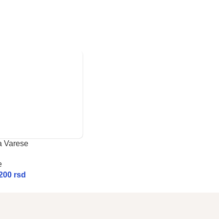
a Varese
e
.200
rsd