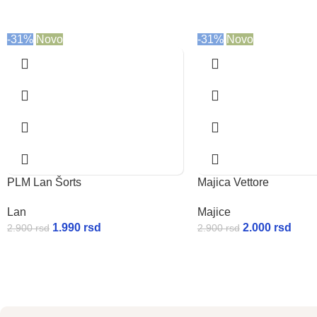
-31%
Novo
-31%
Novo
PLM Lan Šorts
Majica Vettore
Lan
Majice
1.990
rsd
2.000
rsd
2.900
rsd
2.900
rsd