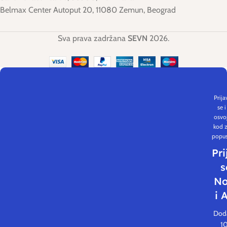
Belmax Center Autoput 20, 11080 Zemun, Beograd
Sva prava zadržana
SEVN
2026.
Prija
se i
osvoj
kod 
popus
Pri
s
No
i 
Dod
1