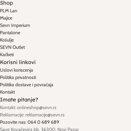
Shop
PLM Lan
Majice
Sevn Imperium
Pantalone
Košulje
SEVN Outlet
Kačketi
Korisni linkovi
Uslovi koriscenja
Politika privatnosti
Politika dostave i povraćaja
Kontakt
Imate pitanje?
Kontakt: onlineshop@sevn.rs
Reklamacije: reklamacije@sevn.rs
Pozovite nas: 064 0 689 689
Save Kovačeviċa bb, 36300, Novi Pazar