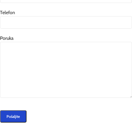
Telefon
Poruka
Please
leave
this
field