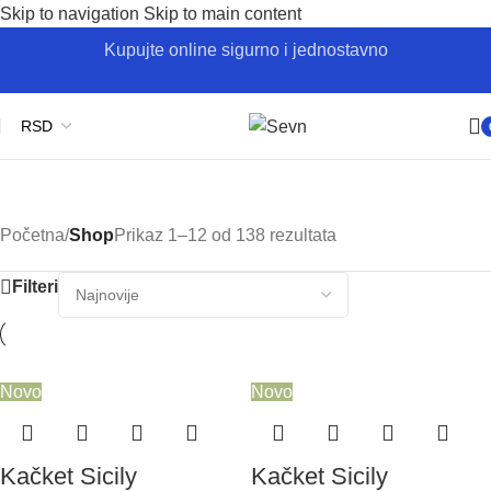
Skip to navigation
Skip to main content
Kupujte online sigurno i jednostavno
Lan
Sevn
Polo
Pan
Početna
/
Shop
Prikaz 1–12 od 138 rezultata
Imperium
Majice
Filteri
Novo
Novo
Kačket Sicily
Kačket Sicily