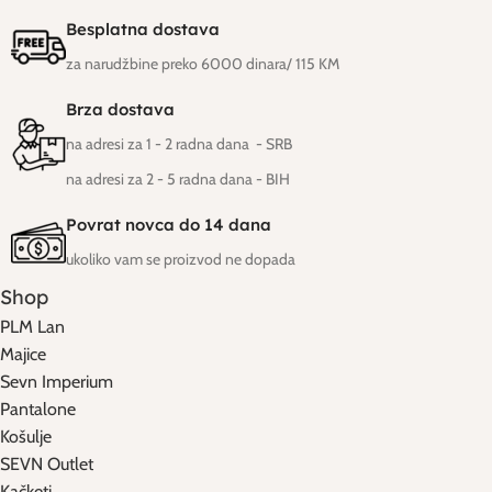
Besplatna dostava
za narudžbine preko 6000 dinara/ 115 KM
Brza dostava
na adresi za 1 - 2 radna dana - SRB
na adresi za 2 - 5 radna dana
- BIH
Povrat novca do 14 dana
ukoliko vam se proizvod ne dopada
Shop
PLM Lan
Majice
Sevn Imperium
Pantalone
Košulje
SEVN Outlet
Kačketi