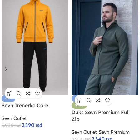
-59%
-40%
Sevn Trenerka Core
NOVO
Duks Sevn Premium Full
Sevn Outlet
Zip
2.390
rsd
5.900
rsd
Sevn Outlet
,
Sevn Premium
2.340
rsd
3.900
rsd