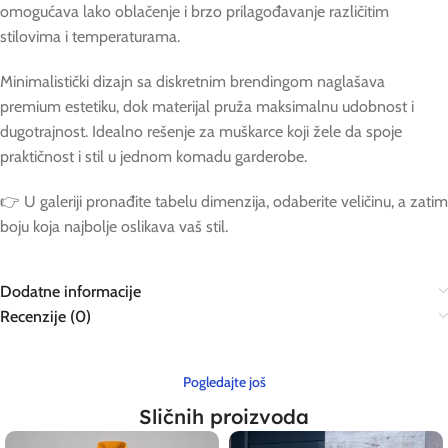
omogućava lako oblačenje i brzo prilagođavanje različitim
stilovima i temperaturama.
Minimalistički dizajn sa diskretnim brendingom naglašava
premium estetiku, dok materijal pruža maksimalnu udobnost i
dugotrajnost. Idealno rešenje za muškarce koji žele da spoje
praktičnost i stil u jednom komadu garderobe.
👉 U galeriji pronađite tabelu dimenzija, odaberite veličinu, a zatim
boju koja najbolje oslikava vaš stil.
Dodatne informacije
Recenzije (0)
Pogledajte još
Sličnih proizvoda