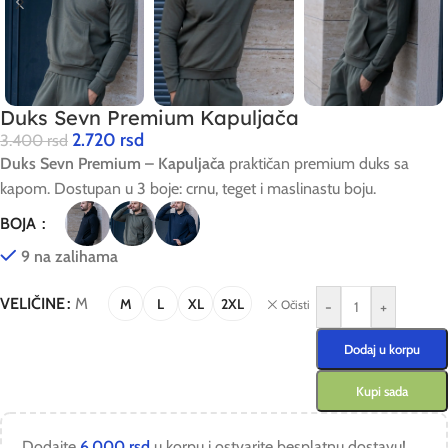
Duks Sevn Premium Kapuljača
2.720
rsd
3.400
rsd
Duks Sevn Premium – Kapuljača
praktičan premium duks sa
kapom. Dostupan u 3 boje: crnu, teget i maslinastu boju.
BOJA
9 na zalihama
VELIČINE
M
M
L
XL
2XL
Očisti
-
+
Dodaj u korpu
Kupi sada
Dodajte
6.000
rsd
u korpu i ostvarite besplatnu dostavu!