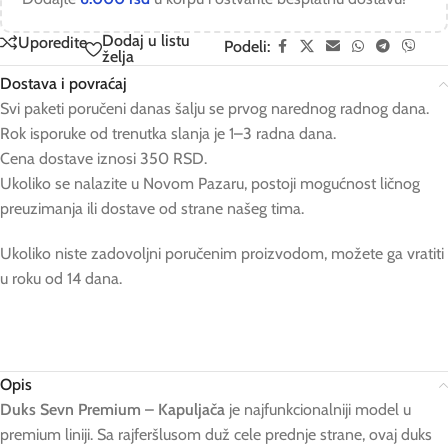
Dodaj u listu
Uporedite
Podeli:
želja
Dostava i povraćaj
Svi paketi poručeni danas šalju se prvog narednog radnog dana.
Rok isporuke od trenutka slanja je 1–3 radna dana.
Cena dostave iznosi 350 RSD.
Ukoliko se nalazite u Novom Pazaru, postoji mogućnost ličnog
preuzimanja ili dostave od strane našeg tima.
Ukoliko niste zadovoljni poručenim proizvodom, možete ga vratiti
u roku od 14 dana.
Opis
Duks Sevn Premium – Kapuljača
je najfunkcionalniji model u
premium liniji. Sa rajferšlusom duž cele prednje strane, ovaj duks