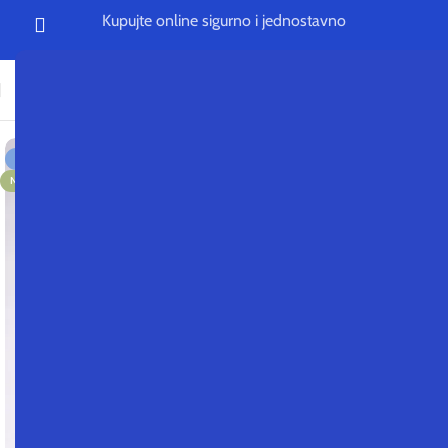
Kupujte online sigurno i jednostavno
Početna
/
Sevn Imperium
-38%
NOVO