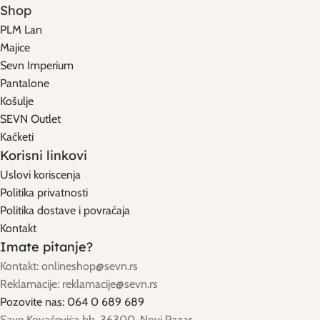
Shop
PLM Lan
Majice
Sevn Imperium
Pantalone
Košulje
SEVN Outlet
Kačketi
Korisni linkovi
Uslovi koriscenja
Politika privatnosti
Politika dostave i povraćaja
Kontakt
Imate pitanje?
Kontakt: onlineshop@sevn.rs
Reklamacije: reklamacije@sevn.rs
Pozovite nas: 064 0 689 689
Save Kovačeviċa bb, 36300, Novi Pazar