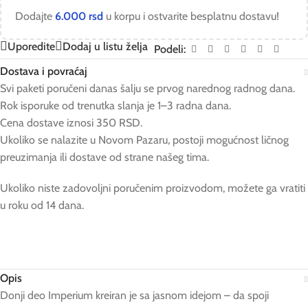
Dodajte
6.000
rsd
u korpu i ostvarite besplatnu dostavu!
Uporedite
Dodaj u listu želja
Podeli:
Dostava i povraćaj
Svi paketi poručeni danas šalju se prvog narednog radnog dana.
Rok isporuke od trenutka slanja je 1–3 radna dana.
Cena dostave iznosi 350 RSD.
Ukoliko se nalazite u Novom Pazaru, postoji mogućnost ličnog
preuzimanja ili dostave od strane našeg tima.
Ukoliko niste zadovoljni poručenim proizvodom, možete ga vratiti
u roku od 14 dana.
Opis
Donji deo Imperium kreiran je sa jasnom idejom – da spoji