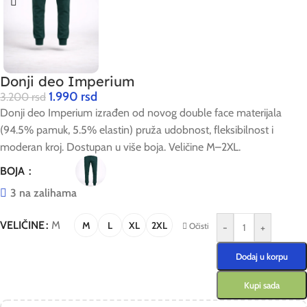
Donji deo Imperium
1.990
rsd
3.200
rsd
Donji deo Imperium izrađen od novog double face materijala
(94.5% pamuk, 5.5% elastin) pruža udobnost, fleksibilnost i
moderan kroj. Dostupan u više boja. Veličine M–2XL.
BOJA
3 na zalihama
VELIČINE
M
M
L
XL
2XL
Očisti
-
+
Dodaj u korpu
Kupi sada