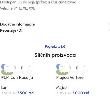
Dostupan u više boja (prikaz u kružićima iznad)
Veličine: M, L, XL, XXL
Dodatne informacije
Recenzije (0)
Pogledajte još
Sličnih proizvoda
-29%
-31%
NOVO
NOVO
PLM Lan Košulja
Majica Vettore
Lan
Majice
2.500
rsd
2.000
rsd
3.500
rsd
2.900
rsd