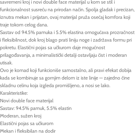
savremeni kroj i novi double face materijal u kom se stil i
funkcionalnost susreću na prirodan način. Spolja gladak i precizan,
iznutra mekan i prijatan, ovaj materijal pruža osećaj komfora koji
traje tokom celog dana.
Sastav od 94.5% pamuka i 5.5% elastina omogućava prozračnost
i fleksibilnost, dok kroj blago prati liniju noge i zadržava formu pri
pokretu. Elastični pojas sa učkurom daje mogućnost
prilagođavanja, a minimalistički detalji ostavljaju čist i moderan
utisak.
Ovo je komad koji funkcioniše samostalno, ali pravi efekat dobija
kada se kombinuje sa gornjim delom iz iste linije — zajedno čine
skladnu celinu koja izgleda promišljeno, a nosi se lako.
Karakteristike:
Novi double face materijal
Sastav: 94.5% pamuk, 5.5% elastin
Moderan, sužen kroj
Elastični pojas sa učkurom
Mekan i fleksibilan na dodir