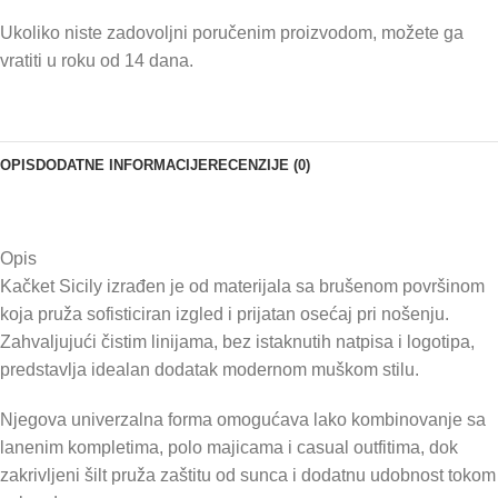
Ukoliko niste zadovoljni poručenim proizvodom, možete ga
vratiti u roku od 14 dana.
OPIS
DODATNE INFORMACIJE
RECENZIJE (0)
Opis
Kačket Sicily izrađen je od materijala sa brušenom površinom
koja pruža sofisticiran izgled i prijatan osećaj pri nošenju.
Zahvaljujući čistim linijama, bez istaknutih natpisa i logotipa,
predstavlja idealan dodatak modernom muškom stilu.
Njegova univerzalna forma omogućava lako kombinovanje sa
lanenim kompletima, polo majicama i casual outfitima, dok
zakrivljeni šilt pruža zaštitu od sunca i dodatnu udobnost tokom