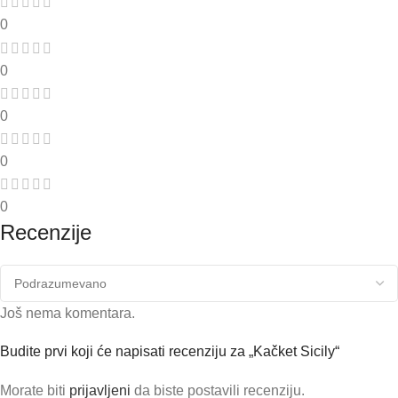
0
0
0
0
0
Recenzije
Još nema komentara.
Budite prvi koji će napisati recenziju za „Kačket Sicily“
Morate biti
prijavljeni
da biste postavili recenziju.