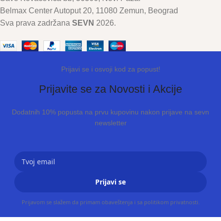
Belmax Center Autoput 20, 11080 Zemun, Beograd
Sva prava zadržana
SEVN
2026.
Prijavi se i osvoji kod za popust!
Prijavite se za Novosti i Akcije
Dodatnih 10% popusta na prvu kupovinu nakon prijave na sevn
newsletter
Prijavi se
Prijavom se slažem da primam obaveštenja i sa politikom privatnosti.