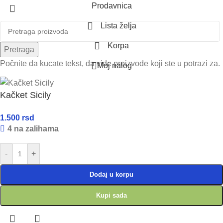
Prodavnica
Lista želja
Korpa
Pretraga
Počnite da kucate tekst, da vide proizvode koji ste u potrazi za.
Moj nalog
Kačket Sicily
1.500
rsd
4 na zalihama
-
+
Dodaj u korpu
Kupi sada