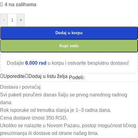
4 na zalihama
-
+
Dodaj u korpu
Kupi sada
Dodajte
6.000
rsd
u korpu i ostvarite besplatnu dostavu!
Uporedite
Dodaj u listu želja
Podeli:
Dostava i povraćaj
Svi paketi poručeni danas šalju se prvog narednog radnog
dana.
Rok isporuke od trenutka slanja je 1–3 radna dana.
Cena dostave iznosi 350 RSD.
Ukoliko se nalazite u Novom Pazaru, postoji mogućnost ličnog
preuzimanja ili dostave od strane našeg tima.