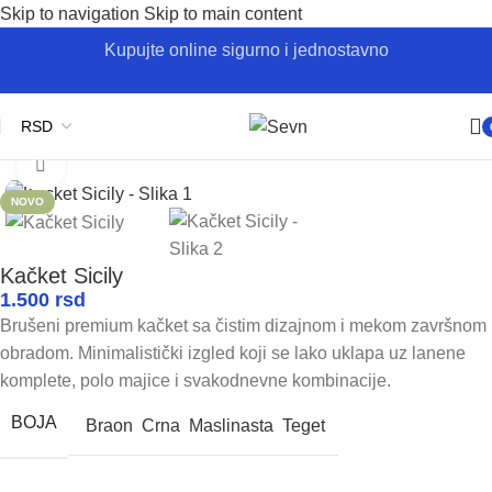
Skip to navigation
Skip to main content
Kupujte online sigurno i jednostavno
Početna
/
Kačketi
Kliknite za uvećanje
NOVO
Kačket Sicily
1.500
rsd
Brušeni premium kačket sa čistim dizajnom i mekom završnom
obradom. Minimalistički izgled koji se lako uklapa uz lanene
komplete, polo majice i svakodnevne kombinacije.
BOJA
Braon
Crna
Maslinasta
Teget