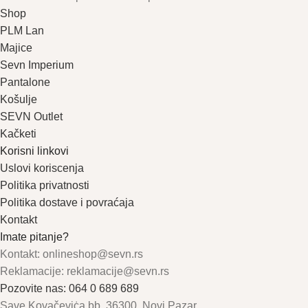
Shop
PLM Lan
Majice
Sevn Imperium
Pantalone
Košulje
SEVN Outlet
Kačketi
Korisni linkovi
Uslovi koriscenja
Politika privatnosti
Politika dostave i povraćaja
Kontakt
Imate pitanje?
Kontakt: onlineshop@sevn.rs
Reklamacije: reklamacije@sevn.rs
Pozovite nas: 064 0 689 689
Save Kovačeviċa bb, 36300, Novi Pazar