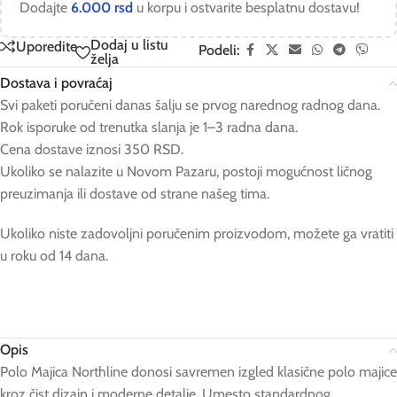
Dodajte
6.000
rsd
u korpu i ostvarite besplatnu dostavu!
Dodaj u listu
Uporedite
Podeli:
želja
Dostava i povraćaj
Svi paketi poručeni danas šalju se prvog narednog radnog dana.
Rok isporuke od trenutka slanja je 1–3 radna dana.
Cena dostave iznosi 350 RSD.
Ukoliko se nalazite u Novom Pazaru, postoji mogućnost ličnog
preuzimanja ili dostave od strane našeg tima.
Ukoliko niste zadovoljni poručenim proizvodom, možete ga vratiti
u roku od 14 dana.
Opis
Polo Majica Northline donosi savremen izgled klasične polo majice
kroz čist dizajn i moderne detalje. Umesto standardnog