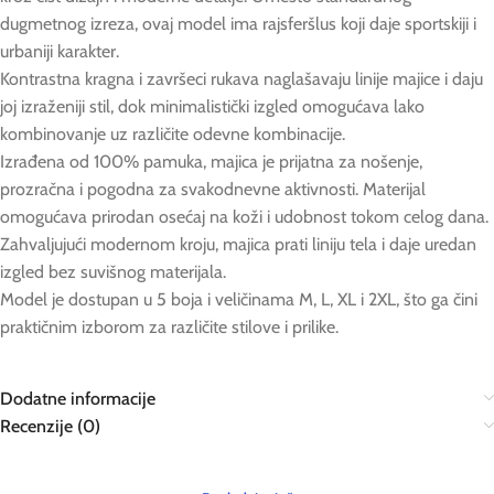
dugmetnog izreza, ovaj model ima rajsferšlus koji daje sportskiji i
urbaniji karakter.
Kontrastna kragna i završeci rukava naglašavaju linije majice i daju
joj izraženiji stil, dok minimalistički izgled omogućava lako
kombinovanje uz različite odevne kombinacije.
Izrađena od 100% pamuka, majica je prijatna za nošenje,
prozračna i pogodna za svakodnevne aktivnosti. Materijal
omogućava prirodan osećaj na koži i udobnost tokom celog dana.
Zahvaljujući modernom kroju, majica prati liniju tela i daje uredan
izgled bez suvišnog materijala.
Model je dostupan u 5 boja i veličinama M, L, XL i 2XL, što ga čini
praktičnim izborom za različite stilove i prilike.
Dodatne informacije
Recenzije (0)