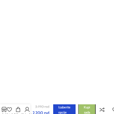
Polo
3.190
rsd
Izaberite
Kupi
Majica
opcije
sada
2.200
rsd