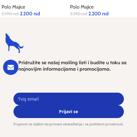
Polo Majice
Polo Majice
2.200
rsd
2.200
rsd
3.190
rsd
3.190
rsd
Pridružite se našoj mailing listi i budite u toku sa
najnovijim informacijama i promocijama.
Prijavi se
Prijavom se slažem da primam obaveštenja i sa politikom privatnosti.