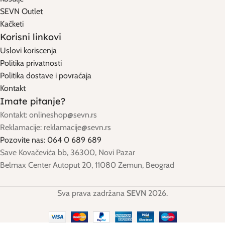
SEVN Outlet
Kačketi
Korisni linkovi
Uslovi koriscenja
Politika privatnosti
Politika dostave i povraćaja
Kontakt
Imate pitanje?
Kontakt: onlineshop@sevn.rs
Reklamacije: reklamacije@sevn.rs
Pozovite nas: 064 0 689 689
Save Kovačeviċa bb, 36300, Novi Pazar
Belmax Center Autoput 20, 11080 Zemun, Beograd
Sva prava zadržana
SEVN
2026.