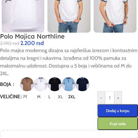
Polo Majica Northline
2.200
rsd
3.190
rsd
Polo majica modernog dizajna sa rajsferšlus izrezom i kontrastnim
detaljima na kragni i rukavima. Izrađena od 100% pamuka za
maksimalnu udobnost. Dostupna u 5 boja i veličinama od M do
2XL.
BOJA
VELIČINE
M
M
L
XL
2XL
-
+
Dodaj u korpu
Kupi sada