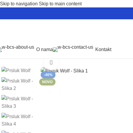
Skip to navigation
Skip to main content
O nama
Kontakt
Početna
/
Sevn Outlet
/
Prsluk Wolf
Kliknite za uvećanje
-46%
NOVO