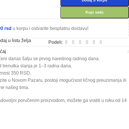
Dodaj u korpu
Kupi sada
00
rsd
u korpu i ostvarite besplatnu dostavu!
daj u listu želja
Podeli:
ćaj
čeni danas šalju se prvog narednog radnog dana.
 trenutka slanja je 1–3 radna dana.
znosi 350 RSD.
zite u Novom Pazaru, postoji mogućnost ličnog preuzimanja ili
ne našeg tima.
adovoljni poručenim proizvodom, možete ga vratiti u roku od 14