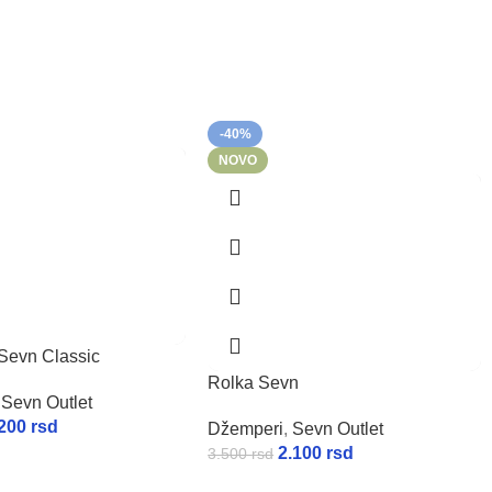
-40%
NOVO
Sevn Classic
Rolka Sevn
Sevn Outlet
.200
rsd
Džemperi
,
Sevn Outlet
2.100
rsd
3.500
rsd