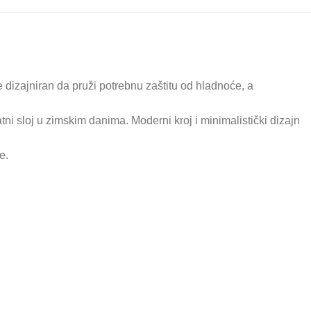
 dizajniran da pruži potrebnu zaštitu od hladnoće, a
tni sloj u zimskim danima. Moderni kroj i minimalistički dizajn
e.