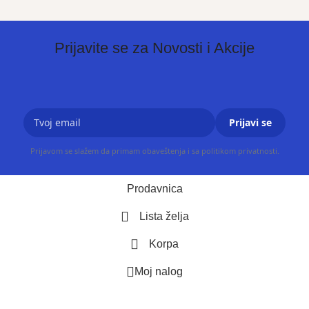
Prijavite se za Novosti i Akcije
Prijavi se
Prijavom se slažem da primam obaveštenja i sa politikom privatnosti.
Prodavnica
Lista želja
Korpa
Moj nalog