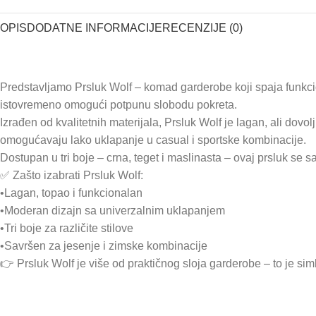
OPIS
DODATNE INFORMACIJE
RECENZIJE (0)
Predstavljamo Prsluk Wolf – komad garderobe koji spaja funkcion
istovremeno omogući potpunu slobodu pokreta.
Izrađen od kvalitetnih materijala, Prsluk Wolf je lagan, ali dov
omogućavaju lako uklapanje u casual i sportske kombinacije.
Dostupan u tri boje – crna, teget i maslinasta – ovaj prsluk se
✅ Zašto izabrati Prsluk Wolf:
•Lagan, topao i funkcionalan
•Moderan dizajn sa univerzalnim uklapanjem
•Tri boje za različite stilove
•Savršen za jesenje i zimske kombinacije
👉 Prsluk Wolf je više od praktičnog sloja garderobe – to je simb