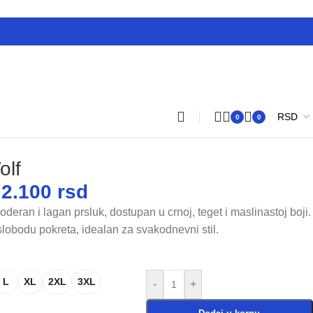
0
0
olf
2.100
rsd
deran i lagan prsluk, dostupan u crnoj, teget i maslinastoj boji.
 slobodu pokreta, idealan za svakodnevni stil.
L
XL
2XL
3XL
-
+