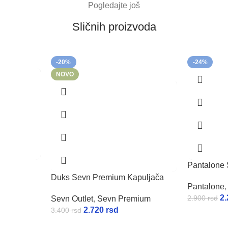
Pogledajte još
Sličnih proizvoda
-20%
-24%
NOVO
Pantalone 
Duks Sevn Premium Kapuljača
Pantalone
,
2
2.900
rsd
Sevn Outlet
,
Sevn Premium
2.720
rsd
3.400
rsd