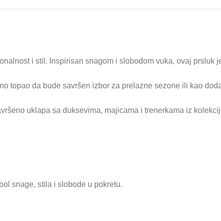
alnost i stil. Inspirisan snagom i slobodom vuka, ovaj prsluk je
oljno topao da bude savršen izbor za prelazne sezone ili kao doda
 savršeno uklapa sa duksevima, majicama i trenerkama iz kolekcij
ol snage, stila i slobode u pokretu.