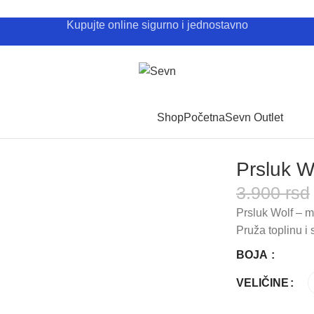
Kupujte online sigurno i jednostavno
Shop
Početna
Sevn Outlet
Prsluk W
3.900
rsd
Prsluk Wolf – mo
Pruža toplinu i
BOJA
VELIČINE