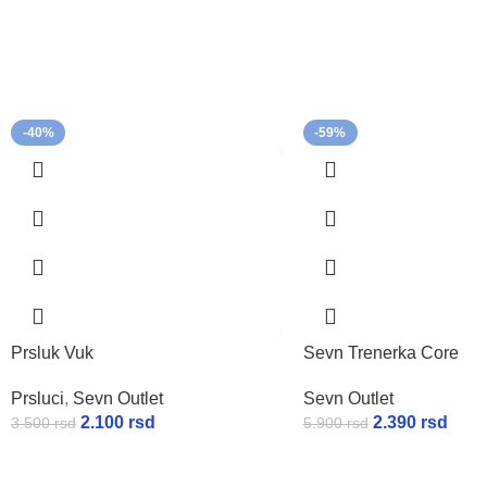
-40%
-59%
Prsluk Vuk
Sevn Trenerka Core
Prsluci
,
Sevn Outlet
Sevn Outlet
2.100
rsd
2.390
rsd
3.500
rsd
5.900
rsd