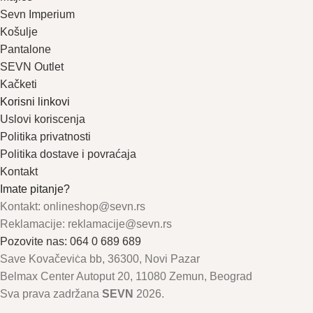
Sevn Imperium
Košulje
Pantalone
SEVN Outlet
Kačketi
Korisni linkovi
Uslovi koriscenja
Politika privatnosti
Politika dostave i povraćaja
Kontakt
Imate pitanje?
Kontakt: onlineshop@sevn.rs
Reklamacije: reklamacije@sevn.rs
Pozovite nas: 064 0 689 689
Save Kovačeviċa bb, 36300, Novi Pazar
Belmax Center Autoput 20, 11080 Zemun, Beograd
Sva prava zadržana
SEVN
2026.