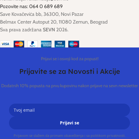
Pozovite nas: 064 0 689 689
Save Kovačeviċa bb, 36300, Novi Pazar
Belmax Center Autoput 20, 11080 Zemun, Beograd
Sva prava zadržana
SEVN
2026.
Prijavi se i osvoji kod za popust!
Prijavite se za Novosti i Akcije
Dodatnih 10% popusta na prvu kupovinu nakon prijave na sevn newsletter
Prijavi se
Prijavom se slažem da primam obaveštenja i sa politikom privatnosti.