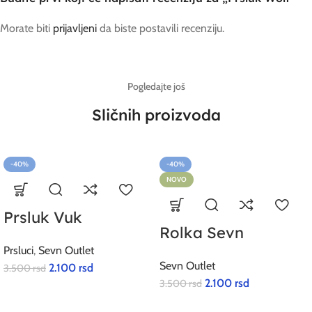
Morate biti
prijavljeni
da biste postavili recenziju.
Pogledajte još
Sličnih proizvoda
-40%
-40%
NOVO
Prsluk Vuk
Rolka Sevn
Prsluci
,
Sevn Outlet
Sevn Outlet
2.100
rsd
3.500
rsd
2.100
rsd
3.500
rsd