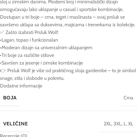
sloj u zimskim danima. Moderni kroj i minimalistički dizajn
omogućavaju lako uklapanje u casual i sportske kombinacije.
Dostupan u tri boje – crna, teget i maslinasta – ovaj prsluk se
savršeno uklapa sa duksevima, majicama i trenerkama iz kolekcije.
✅ Zašto izabrati Prsluk Wolf:
•Lagan, topao i funkcionalan
•Moderan dizajn sa univerzalnim uklapanjem
•Tri boje za različite stilove
•Savršen za jesenje i zimske kombinacije
👉 Prsluk Wolf je više od praktičnog sloja garderobe – to je simbol
snage, stila i slobode u pokretu.
Dodatne informacije
BOJA
Crna
VELIČINE
2XL
,
3XL
,
L
,
XL
Recenzije (0)