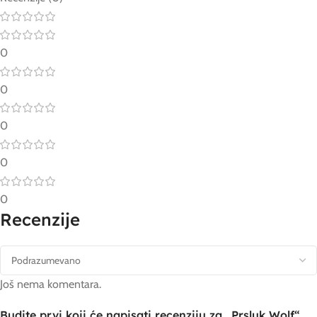
0
0
0
0
0
Recenzije
Još nema komentara.
Budite prvi koji će napisati recenziju za „Prsluk Wolf“