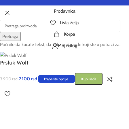
Prodavnica
Lista želja
Korpa
Pretraga
Počnite da kucate tekst, da vide proizvode koji ste u potrazi za.
Moj nalog
Prsluk Wolf
2.100
rsd
3.900
rsd
Izaberite opcije
Kupi sada