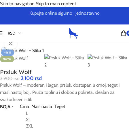
Skip to navigation
Skip to main content
Kupujte online sigurno i jednostavno
Početna
/
Sevn Outlet
Kliknite za uvećanje
-46%
NOVO
Prsluk Wolf
2.100
rsd
3.900
rsd
Prsluk Wolf – moderan i lagan prsluk, dostupan u crnoj, teget i
maslinastoj boji. Pruža toplinu i slobodu pokreta, idealan za
svakodnevni stil.
Crna
Maslinasta
Teget
BOJA
L
XL
2XL