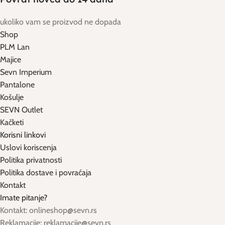
ukoliko vam se proizvod ne dopada
Shop
PLM Lan
Majice
Sevn Imperium
Pantalone
Košulje
SEVN Outlet
Kačketi
Korisni linkovi
Uslovi koriscenja
Politika privatnosti
Politika dostave i povraćaja
Kontakt
Imate pitanje?
Kontakt: onlineshop@sevn.rs
Reklamacije: reklamacije@sevn.rs