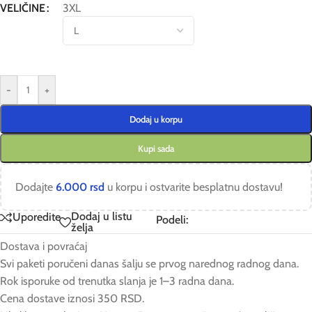
VELIČINE
3XL
-
+
Dodaj u korpu
Kupi sada
Dodajte
6.000
rsd
u korpu i ostvarite besplatnu dostavu!
Dodaj u listu
Uporedite
Podeli:
želja
Dostava i povraćaj
Svi paketi poručeni danas šalju se prvog narednog radnog dana.
Rok isporuke od trenutka slanja je 1–3 radna dana.
Cena dostave iznosi 350 RSD.