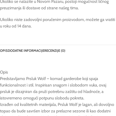
Ukoliko se nalazite u Novom Pazaru, postoji mogućnost ličnog
preuzimanja ili dostave od strane našeg tima.
Ukoliko niste zadovoljni poručenim proizvodom, možete ga vratiti
u roku od 14 dana.
OPIS
DODATNE INFORMACIJE
RECENZIJE (0)
Opis
Predstavljamo Prsluk Wolf – komad garderobe koji spaja
funkcionalnost i stil. Inspirisan snagom i slobodom vuka, ovaj
prsluk je dizajniran da pruži potrebnu zaštitu od hladnoće, a
istovremeno omogući potpunu slobodu pokreta.
Izrađen od kvalitetnih materijala, Prsluk Wolf je lagan, ali dovoljno
topao da bude savršen izbor za prelazne sezone ili kao dodatni