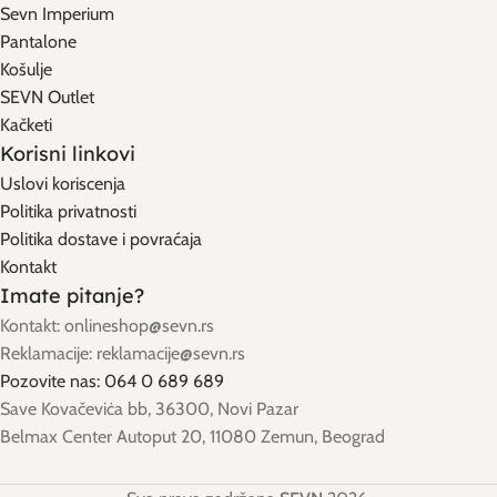
Sevn Imperium
Pantalone
Košulje
SEVN Outlet
Kačketi
Korisni linkovi
Uslovi koriscenja
Politika privatnosti
Politika dostave i povraćaja
Kontakt
Imate pitanje?
Kontakt: onlineshop@sevn.rs
Reklamacije: reklamacije@sevn.rs
Pozovite nas: 064 0 689 689
Save Kovačeviċa bb, 36300, Novi Pazar
Belmax Center Autoput 20, 11080 Zemun, Beograd