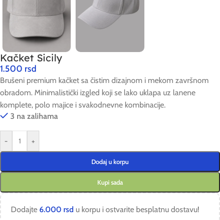
Kačket Sicily
1.500
rsd
Brušeni premium kačket sa čistim dizajnom i mekom završnom
obradom. Minimalistički izgled koji se lako uklapa uz lanene
komplete, polo majice i svakodnevne kombinacije.
3 na zalihama
-
+
Dodaj u korpu
Kupi sada
Dodajte
6.000
rsd
u korpu i ostvarite besplatnu dostavu!