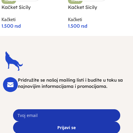
NOVO
NOVO
Kačket Sicily
Kačket Sicily
Kačketi
Kačketi
1.500
rsd
1.500
rsd
Pridružite se našoj mailing listi i budite u toku sa
najnovijim informacijama i promocijama.
Prijavi se