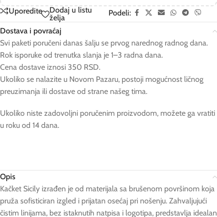
Dodaj u listu
Uporedite
Podeli:
želja
Dostava i povraćaj
Svi paketi poručeni danas šalju se prvog narednog radnog dana.
Rok isporuke od trenutka slanja je 1–3 radna dana.
Cena dostave iznosi 350 RSD.
Ukoliko se nalazite u Novom Pazaru, postoji mogućnost ličnog
preuzimanja ili dostave od strane našeg tima.
Ukoliko niste zadovoljni poručenim proizvodom, možete ga vratiti
u roku od 14 dana.
Opis
Kačket Sicily izrađen je od materijala sa brušenom površinom koja
pruža sofisticiran izgled i prijatan osećaj pri nošenju. Zahvaljujući
čistim linijama, bez istaknutih natpisa i logotipa, predstavlja idealan