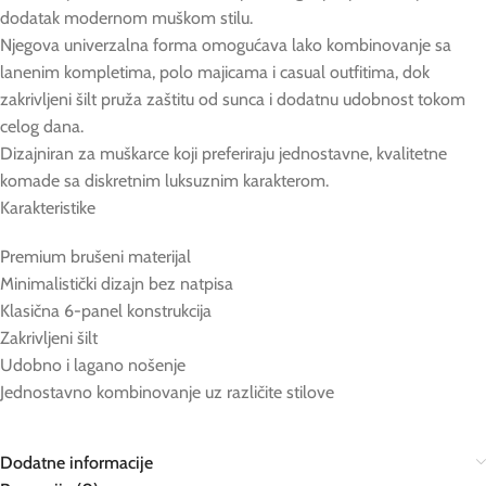
dodatak modernom muškom stilu.
Njegova univerzalna forma omogućava lako kombinovanje sa
lanenim kompletima, polo majicama i casual outfitima, dok
zakrivljeni šilt pruža zaštitu od sunca i dodatnu udobnost tokom
celog dana.
Dizajniran za muškarce koji preferiraju jednostavne, kvalitetne
komade sa diskretnim luksuznim karakterom.
Karakteristike
Premium brušeni materijal
Minimalistički dizajn bez natpisa
Klasična 6-panel konstrukcija
Zakrivljeni šilt
Udobno i lagano nošenje
Jednostavno kombinovanje uz različite stilove
Dodatne informacije