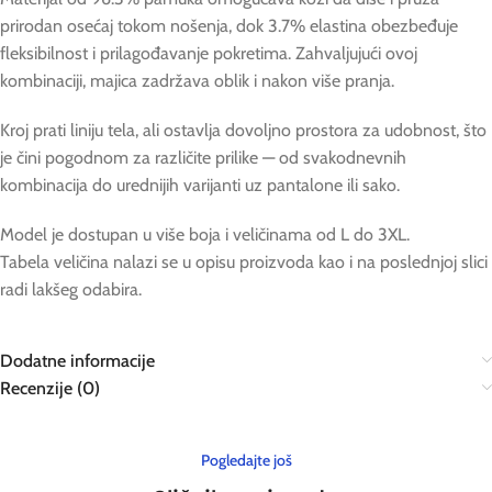
prirodan osećaj tokom nošenja, dok 3.7% elastina obezbeđuje
fleksibilnost i prilagođavanje pokretima. Zahvaljujući ovoj
kombinaciji, majica zadržava oblik i nakon više pranja.
Kroj prati liniju tela, ali ostavlja dovoljno prostora za udobnost, što
je čini pogodnom za različite prilike — od svakodnevnih
kombinacija do urednijih varijanti uz pantalone ili sako.
Model je dostupan u više boja i veličinama od L do 3XL.
Tabela veličina nalazi se u opisu proizvoda kao i na poslednjoj slici
radi lakšeg odabira.
Dodatne informacije
Recenzije (0)
Pogledajte još