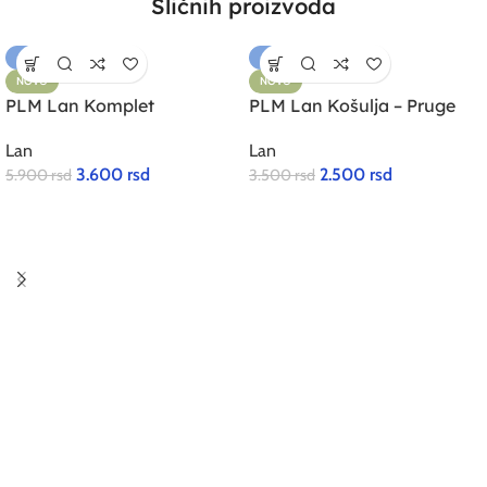
Sličnih proizvoda
-39%
-29%
NOVO
NOVO
PLM Lan Komplet
PLM Lan Košulja – Pruge
Lan
Lan
3.600
rsd
2.500
rsd
5.900
rsd
3.500
rsd