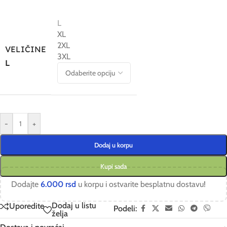
L
XL
2XL
VELIČINE
3XL
L
-
+
Dodaj u korpu
Kupi sada
Dodajte
6.000
rsd
u korpu i ostvarite besplatnu dostavu!
Dodaj u listu
Uporedite
Podeli:
želja