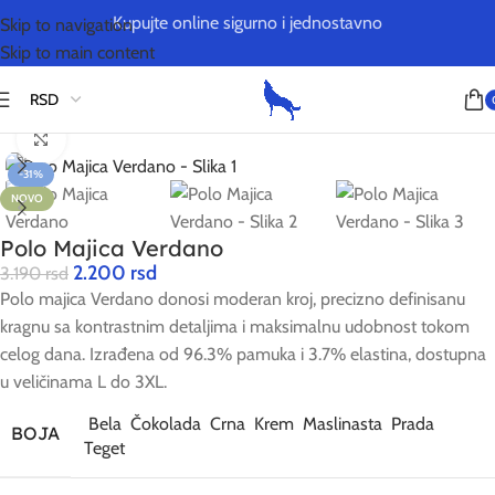
Kupujte online sigurno i jednostavno
Skip to navigation
Skip to main content
Početna
/
Polo Majice
Kliknite za uvećanje
-31%
NOVO
Polo Majica Verdano
2.200
rsd
3.190
rsd
Polo majica Verdano donosi moderan kroj, precizno definisanu
kragnu sa kontrastnim detaljima i maksimalnu udobnost tokom
celog dana. Izrađena od 96.3% pamuka i 3.7% elastina, dostupna
u veličinama L do 3XL.
Bela
Čokolada
Crna
Krem
Maslinasta
Prada
BOJA
Teget