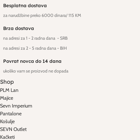
Besplatna dostava
za narudžbine preko 6000 dinara/ 115 KM
Brza dostava
na adresi za 1 - 2 radna dana - SRB
na adresi za 2 - 5 radna dana
- BIH
Povrat novca do 14 dana
ukoliko vam se proizvod ne dopada
Shop
PLM Lan
Majice
Sevn Imperium
Pantalone
Košulje
SEVN Outlet
Kačketi