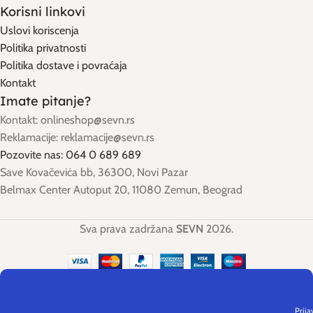
Korisni linkovi
Uslovi koriscenja
Politika privatnosti
Politika dostave i povraćaja
Kontakt
Imate pitanje?
Kontakt: onlineshop@sevn.rs
Reklamacije: reklamacije@sevn.rs
Pozovite nas: 064 0 689 689
Save Kovačeviċa bb, 36300, Novi Pazar
Belmax Center Autoput 20, 11080 Zemun, Beograd
Sva prava zadržana
SEVN
2026.
Prija