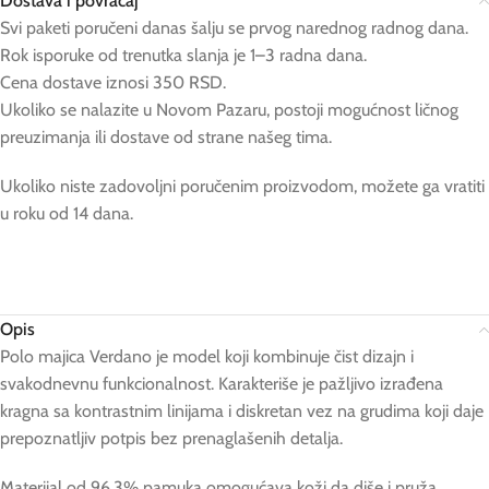
Dostava i povraćaj
Svi paketi poručeni danas šalju se prvog narednog radnog dana.
Rok isporuke od trenutka slanja je 1–3 radna dana.
Cena dostave iznosi 350 RSD.
Ukoliko se nalazite u Novom Pazaru, postoji mogućnost ličnog
preuzimanja ili dostave od strane našeg tima.
Ukoliko niste zadovoljni poručenim proizvodom, možete ga vratiti
u roku od 14 dana.
Opis
Polo majica Verdano je model koji kombinuje čist dizajn i
svakodnevnu funkcionalnost. Karakteriše je pažljivo izrađena
kragna sa kontrastnim linijama i diskretan vez na grudima koji daje
prepoznatljiv potpis bez prenaglašenih detalja.
Materijal od 96.3% pamuka omogućava koži da diše i pruža