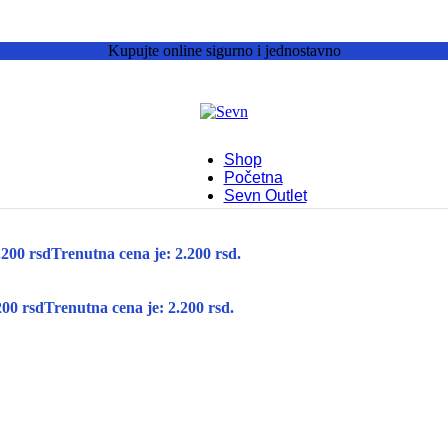
Kupujte online sigurno i jednostavno
Shop
Početna
Sevn Outlet
.200
rsd
Trenutna cena je: 2.200 rsd.
200
rsd
Trenutna cena je: 2.200 rsd.