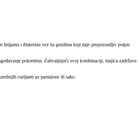
 linijama i diskretan vez na grudima koji daje prepoznatljiv potpis
agođavanje pokretima. Zahvaljujući ovoj kombinaciji, majica zadržava
rednijih varijanti uz pantalone ili sako.