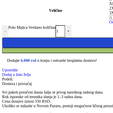
X
2
Veličine
3
Oč
Polo Majica Verdano količina
-
+
Dodajte
6.000
rsd
u korpu i ostvarite besplatnu dostavu!
Uporedite
Dodaj u listu želja
Podeli:
Dostava i povraćaj
Svi paketi poručeni danas šalju se prvog narednog radnog dana.
Rok isporuke od trenutka slanja je 1–3 radna dana.
Cena dostave iznosi 350 RSD.
Ukoliko se nalazite u Novom Pazaru, postoji mogućnost ličnog preuzim