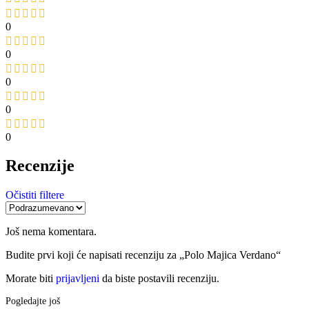
0
0
0
0
0
Recenzije
Očistiti filtere
Još nema komentara.
Budite prvi koji će napisati recenziju za „Polo Majica Verdano“
Morate biti
prijavljeni
da biste postavili recenziju.
Pogledajte još