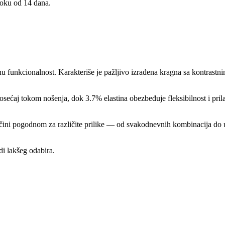
roku od 14 dana.
 funkcionalnost. Karakteriše je pažljivo izrađena kragna sa kontrastnim
sećaj tokom nošenja, dok 3.7% elastina obezbeđuje fleksibilnost i pril
 je čini pogodnom za različite prilike — od svakodnevnih kombinacija do u
di lakšeg odabira.