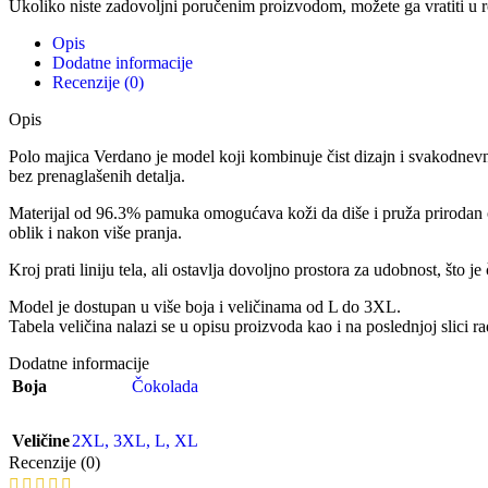
Ukoliko niste zadovoljni poručenim proizvodom, možete ga vratiti u 
Opis
Dodatne informacije
Recenzije (0)
Opis
Polo majica Verdano je model koji kombinuje čist dizajn i svakodnevnu
bez prenaglašenih detalja.
Materijal od 96.3% pamuka omogućava koži da diše i pruža prirodan o
oblik i nakon više pranja.
Kroj prati liniju tela, ali ostavlja dovoljno prostora za udobnost, što
Model je dostupan u više boja i veličinama od L do 3XL.
Tabela veličina nalazi se u opisu proizvoda kao i na poslednjoj slici ra
Dodatne informacije
Boja
Čokolada
Veličine
2XL
,
3XL
,
L
,
XL
Recenzije (0)