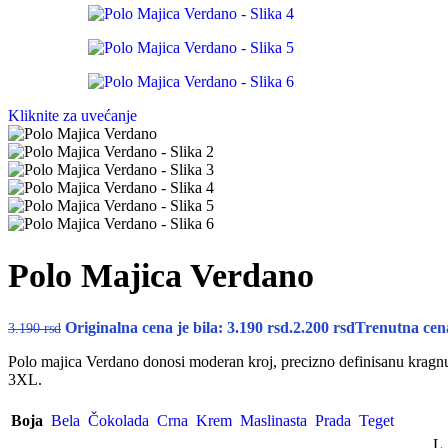
Kliknite za uvećanje
Polo Majica Verdano
Originalna cena je bila: 3.190 rsd.
2.200
rsd
Trenutna cena
3.190
rsd
Polo majica Verdano donosi moderan kroj, precizno definisanu kragn
3XL.
Boja
Bela
Čokolada
Crna
Krem
Maslinasta
Prada
Teget
L